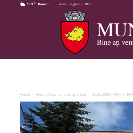
C
19.9
vineri, august 7, 2026
Roman
Acasă
Anunturi Comunicate de presa
26.06.2026 – ANUNȚ PR