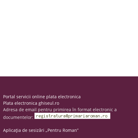
Portal servicii online plata electronica
Plata electronica ghiseul.ro
Adresa de email pentru primirea în format electronic a
documentelor:
Aplicația de sesizări „Pentru Roman”