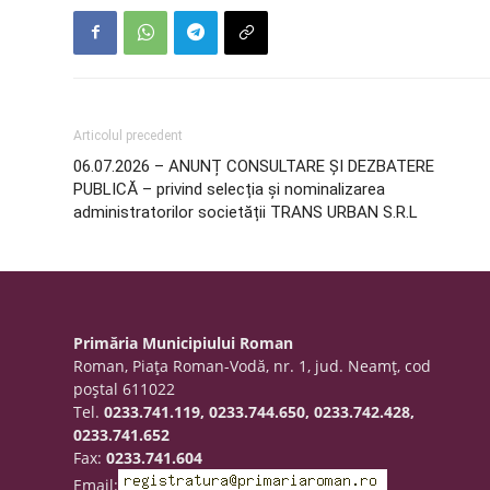
Articolul precedent
06.07.2026 – ANUNȚ CONSULTARE ȘI DEZBATERE
PUBLICĂ – privind selecția și nominalizarea
administratorilor societății TRANS URBAN S.R.L
Primăria Municipiului Roman
Roman, Piaţa Roman-Vodă, nr. 1, jud. Neamţ, cod
poştal 611022
Tel.
0233.741.119, 0233.744.650, 0233.742.428,
0233.741.652
Fax:
0233.741.604
Email: