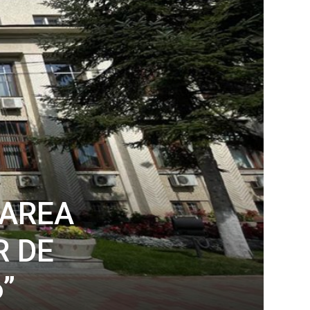
ZAREA
R DE
”