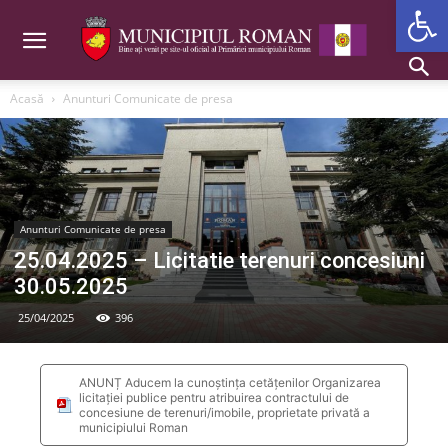
Deschide b
Acasă
Anunturi Comunicate de presa
Anunturi Comunicate de presa
25.04.2025 – Licitatie terenuri concesiuni
30.05.2025
25/04/2025
396
ANUNȚ Aducem la cunoștința cetățenilor Organizarea
licitației publice pentru atribuirea contractului de
concesiune de terenuri/imobile, proprietate privată a
municipiului Roman