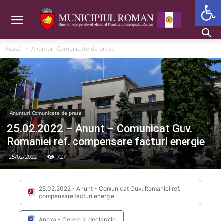
Deschide b
Acasă
Anunturi Comunicate de presa
Anunturi Comunicate de presa
25.02.2022 – Anunt – Comunicat Guv.
Romaniei ref. compensare facturi energie
25/02/2022
727
25.02.2022 - Anunt - Comunicat Guv. Romaniei ref.
compensare facturi energie
Anexa - Cerere si declaratie