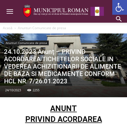
Deschide b
Acasă
Anunturi Comunicate de presa
Anunturi Comunicate de presa
24.10.2023 Anunț – PRIVIND
ACORDAREA TICHETELOR SOCIALE IN
VEDEREA ACHIZITIONARII DE ALIMENTE
DE BAZA SI MEDICAMENTE CONFORM
HCL NR. 7/26.01.2023
24/10/2023
2255
ANUNT
PRIVIND ACORDAREA