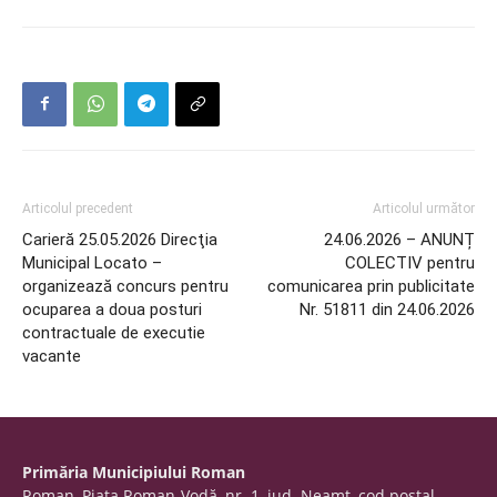
Articolul precedent
Articolul următor
Carieră 25.05.2026 Direcţia
24.06.2026 – ANUNȚ
Municipal Locato –
COLECTIV pentru
organizează concurs pentru
comunicarea prin publicitate
ocuparea a doua posturi
Nr. 51811 din 24.06.2026
contractuale de executie
vacante
Primăria Municipiului Roman
Roman, Piaţa Roman-Vodă, nr. 1, jud. Neamţ, cod poştal