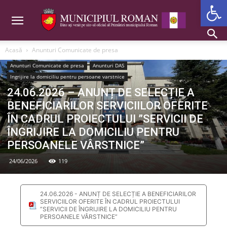
Deschide b
Acasă
Anunturi Comunicate de presa
Anunturi Comunicate de presa
Anunturi DAS
Ingrijire la domiciliu pentru persoane varstnice
24.06.2026 – ANUNȚ DE SELECȚIE A
BENEFICIARILOR SERVICIILOR OFERITE
ÎN CADRUL PROIECTULUI ”SERVICII DE
ÎNGRIJIRE LA DOMICILIU PENTRU
PERSOANELE VÂRSTNICE”
24/06/2026
119
24.06.2026 - ANUNȚ DE SELECȚIE A BENEFICIARILOR
SERVICIILOR OFERITE ÎN CADRUL PROIECTULUI
”SERVICII DE ÎNGRIJIRE LA DOMICILIU PENTRU
PERSOANELE VÂRSTNICE”