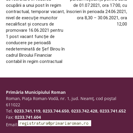
ocupării a unui post în regim
de 01.07.2021, ora 17:00, cu
contractual, temporar vacant,
înscrieri în perioada 24.06.2021,
nivel de execuţie muncitor
ora 8,30 – 30.06.2021, ora
necalificat și concurs de
12,00
promovare 16.06.2021 pentru
1 post vacant funcție de
conducere pe perioadă
nedeterminată de Șef Birou în
cadrul Biroului Financiar
contabil în regim contractual
Primăria Municipiului Roman
Roman, Piaţa Roman-Vodă, nr. 1, jud. Neamţ, cod poştal
611022
Tel.
0233.741.119, 0233.744.650, 0233.742.428, 0233.741.652
Fax:
0233.741.604
Email: