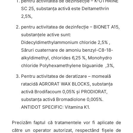
pentru activitatea de dezinsecție – K-OTHRINE
SC 25, substanța activă este Deltamethrin
2,5%,
pentru activitatea de dezinfecție – BIONET A15,
substanțele active sunt:
Didecyldimethylammonium chloride 2,5% ,
Săruri cuaternare de amoniu benzyl-C8-18-
alkyldimethyl, chlorides 6,25 %, Monohydro
chloride Polyhexamethylene biguanide ,3%,
Pentru activitatea de deratizare – momeală
ratacidă AGRORAT WAX BLOCKS, substanța
activă Brodifacoum 0,05% și PRODIORAT,
substanța activă Bromadiolone 0,005%.
ANTIDOT SPECIFIC: Vitamina K1.
Precizăm faptul că tratamentele vor fi aplicate de
către un operator autorizat, respectând fişele de