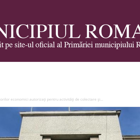
Municipiul
rilor economici autorizați pentru activități de colectare și...
Roman