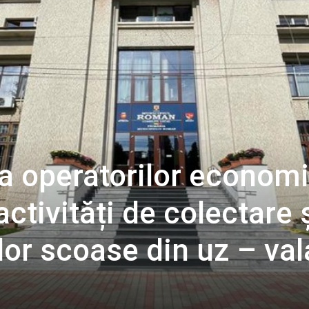
a operatorilor economi
activități de colectare 
lor scoase din uz – val