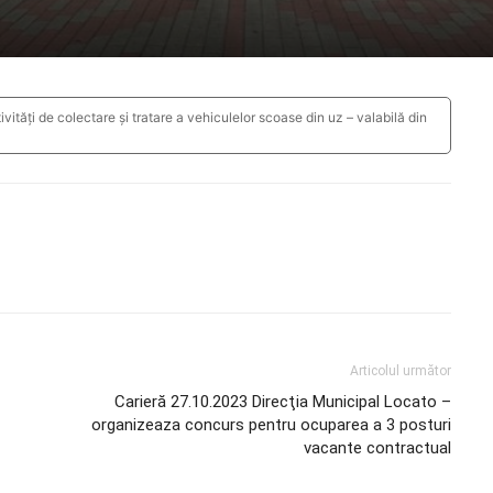
vități de colectare și tratare a vehiculelor scoase din uz – valabilă din
Articolul următor
Carieră 27.10.2023 Direcţia Municipal Locato –
organizeaza concurs pentru ocuparea a 3 posturi
vacante contractual