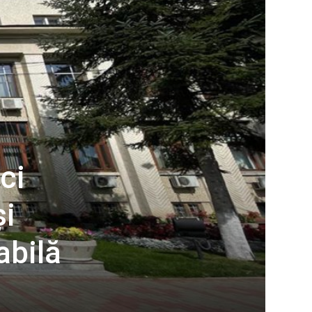
ci
și
abilă