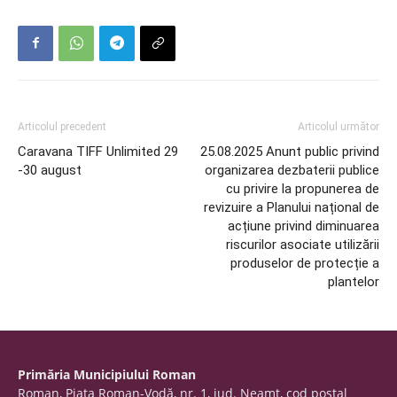
Articolul precedent
Articolul următor
Caravana TIFF Unlimited 29
25.08.2025 Anunt public privind
-30 august
organizarea dezbaterii publice
cu privire la propunerea de
revizuire a Planului național de
acțiune privind diminuarea
riscurilor asociate utilizării
produselor de protecție a
plantelor
Primăria Municipiului Roman
Roman, Piaţa Roman-Vodă, nr. 1, jud. Neamţ, cod poştal