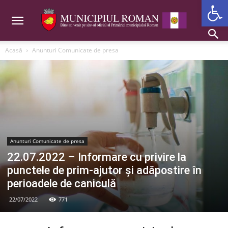
Deschide b
Acasă
Anunturi Comunicate de presa
Anunturi Comunicate de presa
22.07.2022 – Informare cu privire la
punctele de prim-ajutor și adăpostire în
perioadele de caniculă
22/07/2022
771