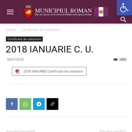
Deschide b
Acasă
Certificate de urbanism
Certificate de urbanism
2018 IANUARIE C. U.
08/01/2018
1093
2018 IANUARIE Certificate de urbanism
Articolul precedent
Articolul următor