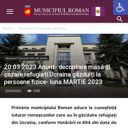
Deschide b
Acasă
Anunturi Comunicate de presa
Anunturi Comunicate de presa
20.03.2023 Anunt- decontare masă și
cazare refugiati Ucraina găzduiți la
persoane fizice- luna MARTIE 2023
20/03/2023
1099
Primăria municipiului Roman aduce la cunoștință
tuturor romașcanilor care au în găzduire refugiați
din Ucraina, conform Hotărârii nr.494 din data de