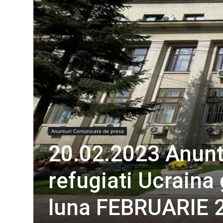
Anunturi Comunicate de presa
20.02.2023 Anunt
refugiati Ucraina 
luna FEBRUARIE 