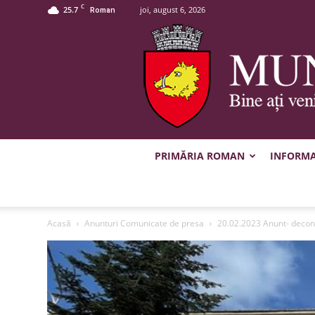
C
25.7
joi, august 6, 2026
Roman
PRIMĂRIA ROMAN
INFORMAȚ
Acasă
Anunturi Comunicate de presa
20.02.2023 Anunt- deconta