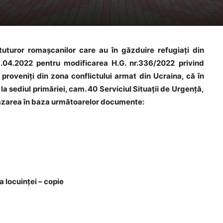
uturor romașcanilor care au în găzduire refugiați din
.04.2022 pentru modificarea H.G. nr.336/2022 privind
proveniți din zona conflictului armat din Ucraina, că în
 la sediul primăriei, cam. 40 Serviciul Situații de Urgență,
i cazarea în baza următoarelor documente:
 locuinței – copie