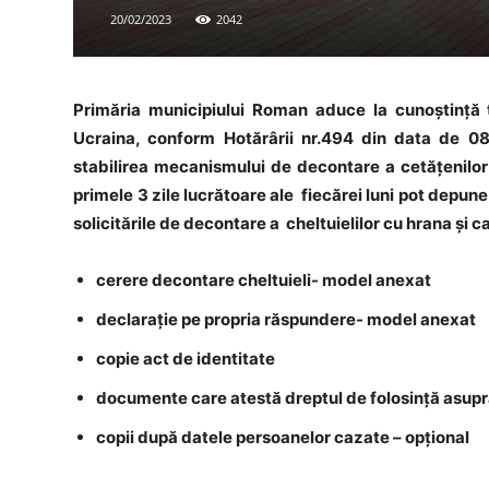
20/02/2023
2042
Primăria municipiului Roman aduce la cunoștință t
Ucraina, conform Hotărârii nr.494 din data de 08
stabilirea mecanismului de decontare a cetățenilor 
primele 3 zile lucrătoare ale fiecărei luni pot depune
solicitările de decontare a cheltuielilor cu hrana ș
cerere decontare cheltuieli- model anexat
declarație pe propria răspundere- model anexat
copie act de identitate
documente care atestă dreptul de folosință asupra
copii după datele persoanelor cazate – opțional