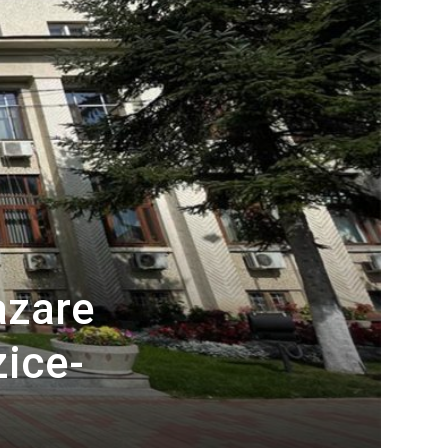
azare
zice-