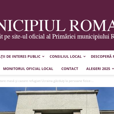
II DE INTERES PUBLIC
CONSILIUL LOCAL
DESCOPERĂ
Municipiul
MONITORUL OFICIAL LOCAL
CONTACT
ALEGERI 2025
re masă și cazare refugiati Ucraina găzduiți la persoane fizice-...
Roman