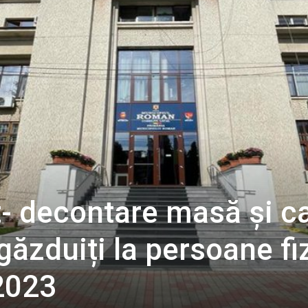
- decontare masă și c
găzduiți la persoane fi
2023