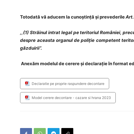
Totodată vă aducem la cunoștință și prevederile
Art
,,(1) Străinul intrat legal pe teritoriul României, p
despre aceasta organul de poliție competent teritoria
găzduirii”.
Anexăm modelul de cerere și declarație în format edi
Declaratie pe proprie raspundere decontare
Model cerere decontare - cazare si hrana 2023