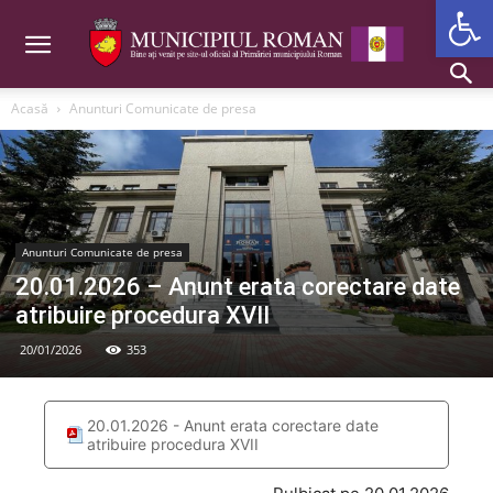
Deschide b
Acasă
Anunturi Comunicate de presa
Anunturi Comunicate de presa
20.01.2026 – Anunt erata corectare date
atribuire procedura XVII
20/01/2026
353
20.01.2026 - Anunt erata corectare date
atribuire procedura XVII