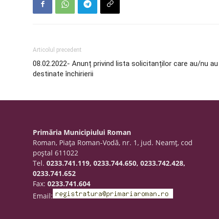
Articolul precedent
08.02.2022- Anunț privind lista solicitanților care au/nu au
destinate închirierii
Primăria Municipiului Roman
Roman, Piaţa Roman-Vodă, nr. 1, jud. Neamţ, cod
poştal 611022
Tel.
0233.741.119, 0233.744.650, 0233.742.428,
0233.741.652
Fax:
0233.741.604
Email: