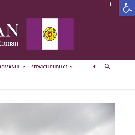
Deschide b
 ROMANUL
SERVICII PUBLICE