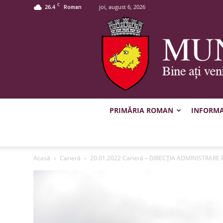
C
26.4
joi, august 6, 2026
Roman
PRIMĂRIA ROMAN
INFORMAȚ
Acasă
Carieră
20.01.2022 Carieră – DIRECŢIA ADMINISTRARE P