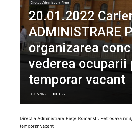
Direcţia Administrare Pieţe
20.01.2022 Carie
ADMINISTRARE P
organizarea concu
vederea ocuparii 
temporar vacant
09/02/2022
1172
Direcția Administrare Piețe Romanstr. Petrodava nr.8
temporar vacant