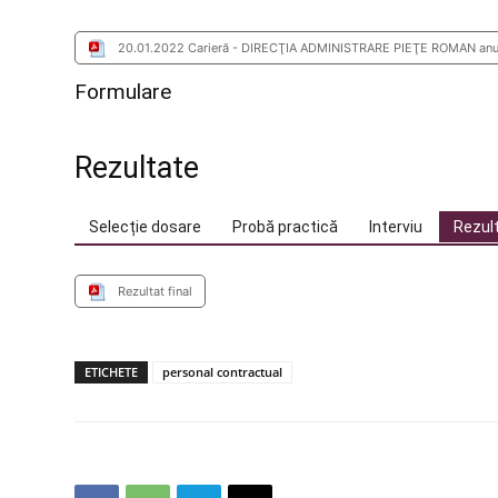
20.01.2022 Carieră - DIRECŢIA ADMINISTRARE PIEŢE ROMAN anunţă 
Formulare
Rezultate
Selecție dosare
Probă practică
Interviu
Rezult
Rezultat final
ETICHETE
personal contractual