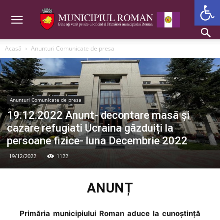
Deschide b
Acasă
Anunturi Comunicate de presa
Anunturi Comunicate de presa
19.12.2022 Anunt- decontare masă și
cazare refugiati Ucraina găzduiți la
persoane fizice- luna Decembrie 2022
19/12/2022
1122
ANUNȚ
Primăria municipiului Roman aduce la cunoștință