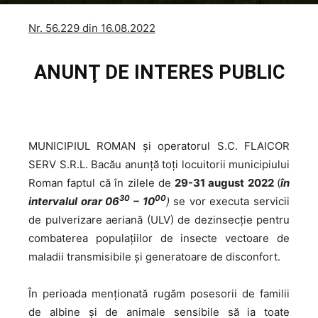
Nr. 56.229 din 16.08.2022
ANUNŢ DE INTERES PUBLIC
MUNICIPIUL ROMAN şi operatorul S.C. FLAICOR
SERV S.R.L. Bacău anunţă toţi locuitorii municipiului
Roman faptul că în zilele de
29-31 august 2022
(
în
30
00
intervalul orar 06
– 10
)
se vor executa servicii
de pulverizare aeriană (ULV) de dezinsecţie pentru
combaterea populaţiilor de insecte vectoare de
maladii transmisibile şi generatoare de disconfort.
În perioada menţionată rugăm posesorii de familii
de albine şi de animale sensibile să ia toate