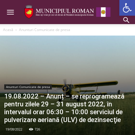
Deschide b
Acasă
Anunturi Comunicate de presa
Anunturi Comunicate de presa
19.08.2022 – Anunț – se reprogramează
pentru zilele 29 – 31 august 2022, în
intervalul orar 06:30 – 10:00 serviciul de
pulverizare aeriană (ULV) de dezinsecţie
19/08/2022
726