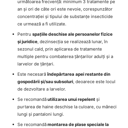
următoarea frecvență: minimum 3 tratamente pe
an şi ori de câte ori este nevoie, corespunzător
concentraţiei şi tipului de substanţe insecticide
ce urmează a fi utilizate.
Pentru
spaţiile deschise ale persoanelor fizice
şi juridice
, dezinsecția se realizează lunar, în
sezonul cald, prin aplicarea de tratamente
multiple pentru combaterea ţânţarilor adulţi şi a
larvelor de ţânţari.
Este necesară
îndepărtarea
apei restante din
gospodării și/sau subsoluri
, deoarece este locul
de dezvoltare a larvelor.
Se recomandă
utilizarea unui repelent
şi
purtarea de haine deschise la culoare, cu mâneci
lungi şi pantaloni lungi.
Se recomandă
montarea de plase speciale la