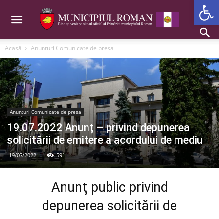
Deschide b
Acasă
Anunturi Comunicate de presa
Anunturi Comunicate de presa
19.07.2022 Anunț – privind depunerea
solicitării de emitere a acordului de mediu
19/07/2022
591
Anunţ public privind
depunerea solicitării de