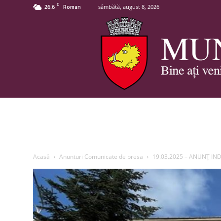
C
26.6
sâmbătă, august 8, 2026
Roman
Acasă
Anunturi Comunicate de presa
19.03.2025 – ANUNŢ INDI