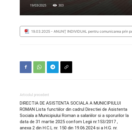
19/03/2025
303
19.03.2025 - ANUNŢ INDIVIDUAL pentru comunicarea prin pu
Articolul precedent
DIRECTIA DE ASISTENTA SOCIALA A MUNICIPIULUI
ROMAN Lista functiilor din cadrul Directiei de Asistenta
Sociala a Municipiului Roman a salariilor si a sporurilor la
data de 31 martie 2025 confom Legii nr.153/2017 ,
anexa 2 din H.C.L nr. 150 din 19.06.2024 si a H.G. nr.