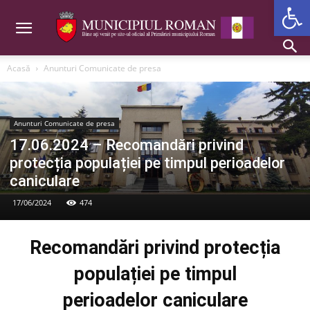
Deschide b
Acasă
Anunturi Comunicate de presa
Anunturi Comunicate de presa
17.06.2024 – Recomandări privind
protecția populației pe timpul perioadelor
caniculare
17/06/2024
474
Recomandări privind protecția
populației pe timpul
perioadelor caniculare