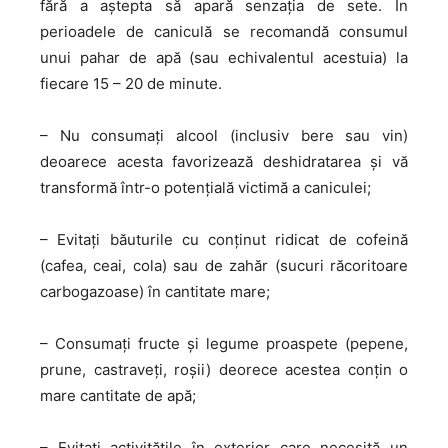
fără a aştepta să apară senzaţia de sete. În
perioadele de caniculă se recomandă consumul
unui pahar de apă (sau echivalentul acestuia) la
fiecare 15 – 20 de minute.
– Nu consumaţi alcool (inclusiv bere sau vin)
deoarece acesta favorizează deshidratarea şi vă
transformă într-o potențială victimă a caniculei;
– Evitaţi băuturile cu conţinut ridicat de cofeină
(cafea, ceai, cola) sau de zahăr (sucuri răcoritoare
carbogazoase) în cantitate mare;
– Consumaţi fructe și legume proaspete (pepene,
prune, castraveţi, roşii) deorece acestea conţin o
mare cantitate de apă;
– Evitaţi activităţile în exterior care necesită un