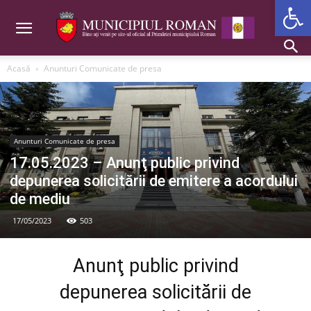
Deschide b
Acasă
Anunturi Comunicate de presa
Anunturi Comunicate de presa
17.05.2023 – Anunţ public privind
depunerea solicitării de emitere a acordului
de mediu
17/05/2023
503
Anunţ public privind
depunerea solicitării de