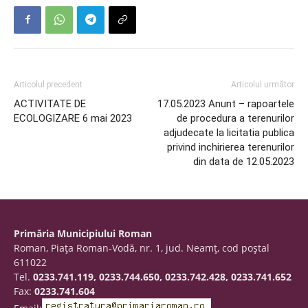
Articolul precedent
Articolul următor
ACTIVITATE DE
17.05.2023 Anunt – rapoartele
ECOLOGIZARE 6 mai 2023
de procedura a terenurilor
adjudecate la licitatia publica
privind inchirierea terenurilor
din data de 12.05.2023
Primăria Municipiului Roman
Roman, Piaţa Roman-Vodă, nr. 1, jud. Neamţ, cod poştal
611022
Tel.
0233.741.119, 0233.744.650, 0233.742.428, 0233.741.652
Fax:
0233.741.604