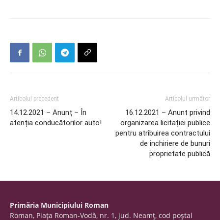
Articolul precedent
Articolul următor
14.12.2021 – Anunț – În
16.12.2021 – Anunt privind
atenția conducătorilor auto!
organizarea licitației publice
pentru atribuirea contractului
de inchiriere de bunuri
proprietate publică
Primăria Municipiului Roman
Roman, Piaţa Roman-Vodă, nr. 1, jud. Neamţ, cod poştal