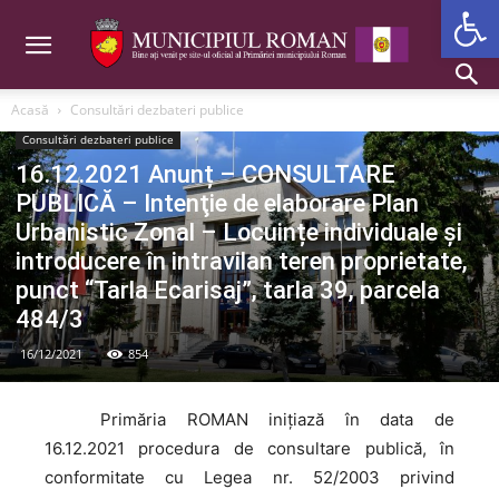
Deschide b
Acasă
Consultări dezbateri publice
Consultări dezbateri publice
16.12.2021 Anunț – CONSULTARE
PUBLICĂ – Intenţie de elaborare Plan
Urbanistic Zonal – Locuințe individuale și
introducere în intravilan teren proprietate,
punct “Tarla Ecarisaj”, tarla 39, parcela
484/3
16/12/2021
854
Primăria
ROMAN inițiază în data de
16.12.2021 procedura de consultare publică, în
conformitate cu Legea nr. 52/2003 privind