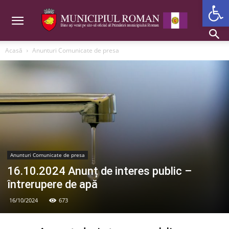
Deschide b
Acasă
Anunturi Comunicate de presa
Anunturi Comunicate de presa
16.10.2024 Anunț de interes public –
întrerupere de apă
16/10/2024
673