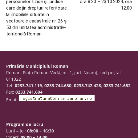
persoanelor fizice și juridice
ora 8:30 – 23.10.2024, ora
care dețin drepturi referitoare
12:00
la imobilele situate în
sectoarele cadastrale nr. 26 și
50 din unitatea administrativ-
teritorială Roman
Primăria Municipiului Roman
Roman, Piaţa Roman-Vodă, nr. 1, jud. Neamţ, cod poştal
611022
Tel.
0233.741.119, 0233.744.650, 0233.742.428, 0233.741.652
Fax:
0233.741.604
Email:
Program de lucru
Luni – Joi:
08:00 – 16:30
Vineri:
08:00 – 14:00