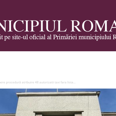
Municipiul
e procedură atribuire 48 autorizatii taxi fara lista...
Roman