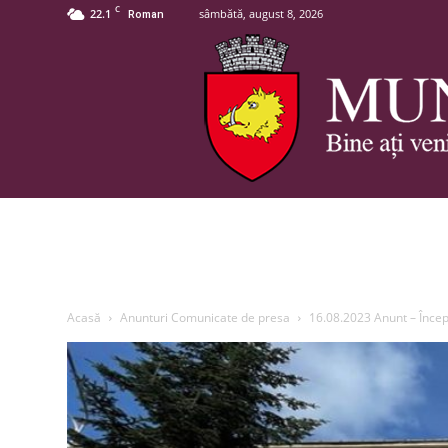
C
22.1
sâmbătă, august 8, 2026
Roman
Acasă
Anunturi Comunicate de presa
16.08.2023 Anunt – Începer