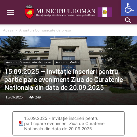
Deschide b
Acasă
Anunturi Comunicate de presa
Anunturi Comunicate de presa
Anunțuri Mediu
15.09.2025 – Invitație înscrieri pentru
participare eveniment Ziua de Curatenie
Nationala din data de 20.09.2025
15/09/2025
249
15.09.2025 - Invitație înscrieri pentru
participare eveniment Ziua de Curatenie
Nationala din data de 20.09.2025