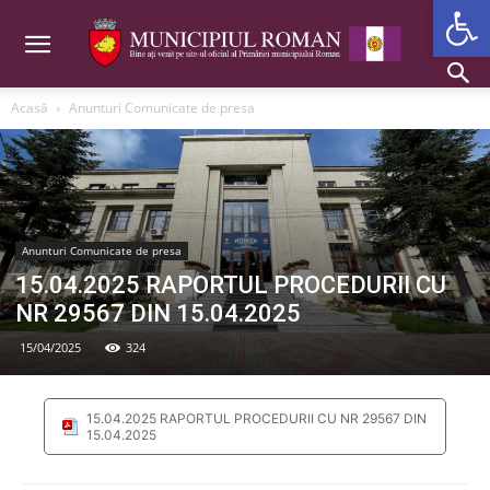
Deschide b
Acasă
Anunturi Comunicate de presa
Anunturi Comunicate de presa
15.04.2025 RAPORTUL PROCEDURII CU
NR 29567 DIN 15.04.2025
15/04/2025
324
15.04.2025 RAPORTUL PROCEDURII CU NR 29567 DIN
15.04.2025