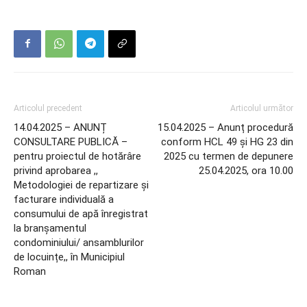
Articolul precedent
Articolul următor
14.04.2025 – ANUNȚ
15.04.2025 – Anunț procedură
CONSULTARE PUBLICĂ –
conform HCL 49 și HG 23 din
pentru proiectul de hotărâre
2025 cu termen de depunere
privind aprobarea ,,
25.04.2025, ora 10.00
Metodologiei de repartizare și
facturare individuală a
consumului de apă înregistrat
la branșamentul
condominiului/ ansamblurilor
de locuințe,, în Municipiul
Roman