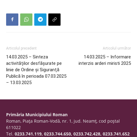
Articolul precedent
Articolul următor
14.03.2025 – Sinteza
14.03.2025 – Informare
activităţilor desfăşurate pe
interzis arderi miristi 2025
linie de Ordine şi Siguranţă
Publică în perioada 07.03.2025
– 13.03.2025
Primăria Municipiului Roman
Roman, Piaţa Roman-Vodă, nr. 1, jud. Neamţ, cod poştal
611022
Tel.
0233.741.119, 0233.744.650, 0233.742.428, 0233.741.652