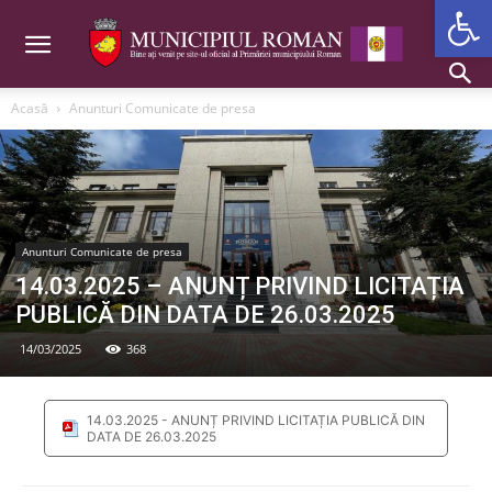
Deschide b
Acasă
Anunturi Comunicate de presa
Anunturi Comunicate de presa
14.03.2025 – ANUNȚ PRIVIND LICITAȚIA
PUBLICĂ DIN DATA DE 26.03.2025
14/03/2025
368
14.03.2025 - ANUNȚ PRIVIND LICITAȚIA PUBLICĂ DIN
DATA DE 26.03.2025