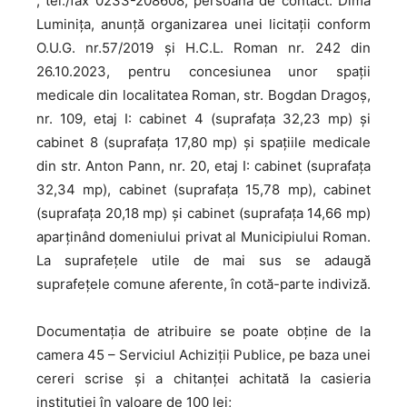
, tel./fax 0233-208608, persoana de contact: Dima
Luminița, anunță organizarea unei licitații conform
O.U.G. nr.57/2019 și H.C.L. Roman nr. 242 din
26.10.2023, pentru concesiunea unor spații
medicale din localitatea Roman, str. Bogdan Dragoș,
nr. 109, etaj I: cabinet 4 (suprafața 32,23 mp) și
cabinet 8 (suprafața 17,80 mp) și spațiile medicale
din str. Anton Pann, nr. 20, etaj I: cabinet (suprafața
32,34 mp), cabinet (suprafața 15,78 mp), cabinet
(suprafața 20,18 mp) și cabinet (suprafața 14,66 mp)
aparținând domeniului privat al Municipiului Roman.
La suprafețele utile de mai sus se adaugă
suprafețele comune aferente, în cotă-parte indiviză.
Documentația de atribuire se poate obține de la
camera 45 – Serviciul Achiziții Publice, pe baza unei
cereri scrise și a chitanței achitată la casieria
instituției în valoare de 100 lei;