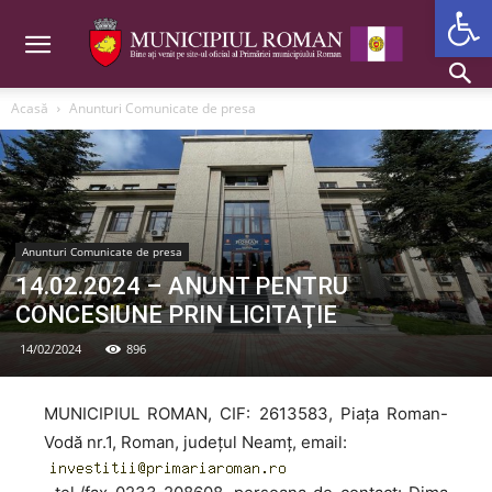
Deschide b
Acasă
Anunturi Comunicate de presa
Anunturi Comunicate de presa
14.02.2024 – ANUNT PENTRU
CONCESIUNE PRIN LICITAŢIE
14/02/2024
896
MUNICIPIUL ROMAN, CIF: 2613583, Piaţa Roman-
Vodă nr.1, Roman, judeţul Neamţ, email: