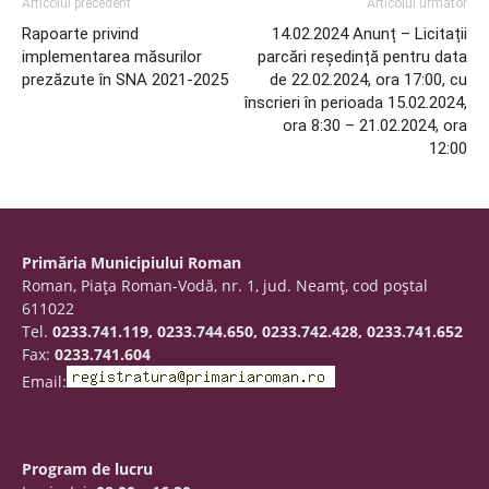
Articolul precedent
Articolul următor
Rapoarte privind
14.02.2024 Anunț – Licitații
implementarea măsurilor
parcări reședință pentru data
prezăzute în SNA 2021-2025
de 22.02.2024, ora 17:00, cu
înscrieri în perioada 15.02.2024,
ora 8:30 – 21.02.2024, ora
12:00
Primăria Municipiului Roman
Roman, Piaţa Roman-Vodă, nr. 1, jud. Neamţ, cod poştal
611022
Tel.
0233.741.119, 0233.744.650, 0233.742.428, 0233.741.652
Fax:
0233.741.604
Email:
Program de lucru