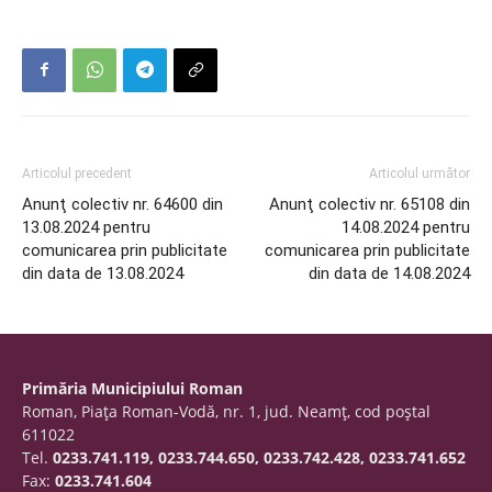
Articolul precedent
Articolul următor
Anunţ colectiv nr. 64600 din
Anunţ colectiv nr. 65108 din
13.08.2024 pentru
14.08.2024 pentru
comunicarea prin publicitate
comunicarea prin publicitate
din data de 13.08.2024
din data de 14.08.2024
Primăria Municipiului Roman
Roman, Piaţa Roman-Vodă, nr. 1, jud. Neamţ, cod poştal
611022
Tel.
0233.741.119, 0233.744.650, 0233.742.428, 0233.741.652
Fax:
0233.741.604