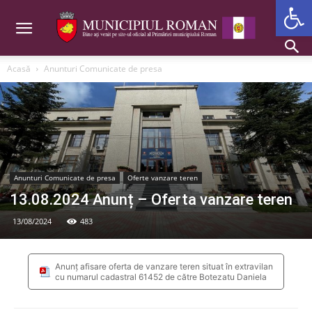
Deschide b
Acasă
Anunturi Comunicate de presa
Anunturi Comunicate de presa
Oferte vanzare teren
13.08.2024 Anunț – Oferta vanzare teren
13/08/2024
483
Anunț afisare oferta de vanzare teren situat în extravilan
cu numarul cadastral 61452 de către Botezatu Daniela