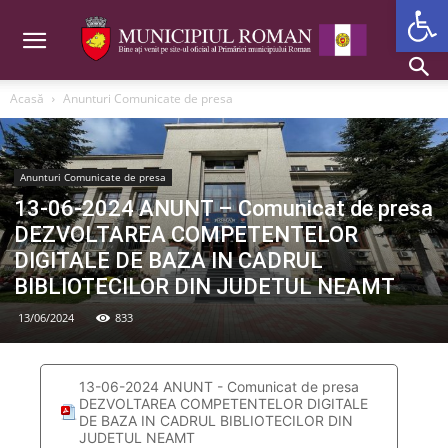
Deschide b
Acasă
Anunturi Comunicate de presa
Anunturi Comunicate de presa
13-06-2024 ANUNT – Comunicat de presa
DEZVOLTAREA COMPETENTELOR
DIGITALE DE BAZA IN CADRUL
BIBLIOTECILOR DIN JUDETUL NEAMT
13/06/2024
833
13-06-2024 ANUNT - Comunicat de presa
DEZVOLTAREA COMPETENTELOR DIGITALE
DE BAZA IN CADRUL BIBLIOTECILOR DIN
JUDETUL NEAMT