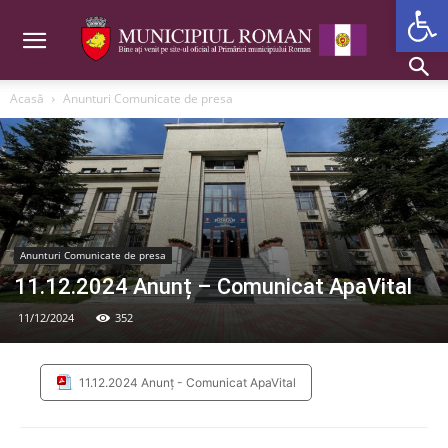
Deschide b
Acasă
Anunturi Comunicate de presa
Anunturi Comunicate de presa
11.12.2024 Anunț – Comunicat ApaVital
11/12/2024
352
11.12.2024 Anunț - Comunicat ApaVital