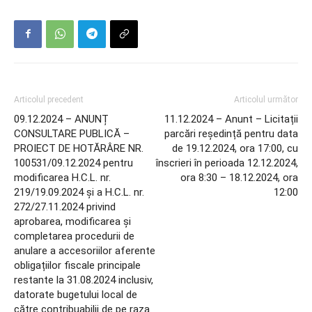
Articolul precedent
Articolul următor
09.12.2024 – ANUNȚ
11.12.2024 – Anunt – Licitații
CONSULTARE PUBLICĂ –
parcări reședință pentru data
PROIECT DE HOTĂRÂRE NR.
de 19.12.2024, ora 17:00, cu
100531/09.12.2024 pentru
înscrieri în perioada 12.12.2024,
modificarea H.C.L. nr.
ora 8:30 – 18.12.2024, ora
219/19.09.2024 și a H.C.L. nr.
12:00
272/27.11.2024 privind
aprobarea, modificarea și
completarea procedurii de
anulare a accesoriilor aferente
obligațiilor fiscale principale
restante la 31.08.2024 inclusiv,
datorate bugetului local de
către contribuabilii de pe raza