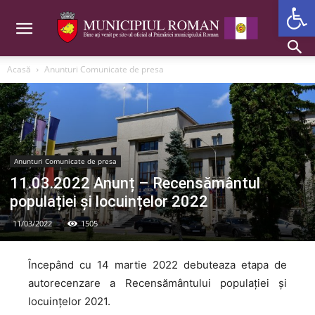
Deschide b
Acasă
Anunturi Comunicate de presa
Anunturi Comunicate de presa
11.03.2022 Anunț – Recensământul
populației și locuințelor 2022
11/03/2022
1505
Începând cu 14 martie 2022 debuteaza etapa de
autorecenzare a Recensământului populației și
locuințelor 2021.