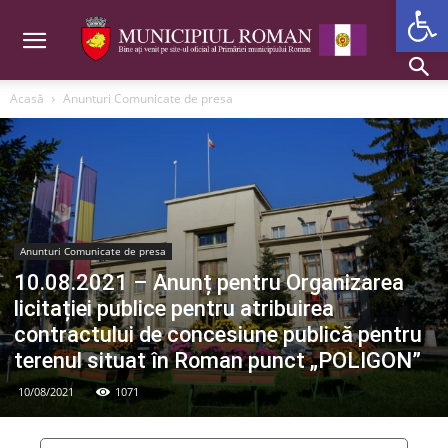
Deschide b
Acasă
Anunturi Comunicate de presa
Anunturi Comunicate de presa
10.08.2021 – Anunț pentru Organizarea
licitației publice pentru atribuirea
contractului de concesiune publică pentru
terenul situat în Roman punct „POLIGON”
10/08/2021
1071