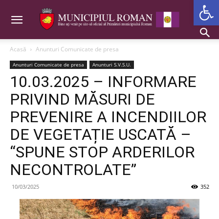
Deschide b
Acasă
Anunturi Comunicate de presa
Anunturi Comunicate de presa
Anunturi S.V.S.U.
10.03.2025 – INFORMARE
PRIVIND MĂSURI DE
PREVENIRE A INCENDIILOR
DE VEGETAȚIE USCATĂ –
“SPUNE STOP ARDERILOR
NECONTROLATE”
10/03/2025
352