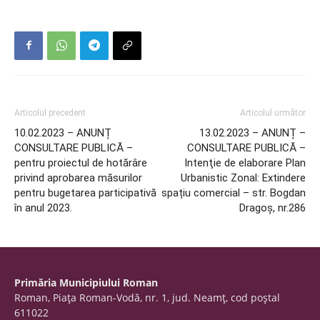
Articolul precedent
Articolul următor
10.02.2023 – ANUNȚ
13.02.2023 – ANUNȚ –
CONSULTARE PUBLICĂ –
CONSULTARE PUBLICĂ –
pentru proiectul de hotărâre
Intenţie de elaborare Plan
privind aprobarea măsurilor
Urbanistic Zonal: Extindere
pentru bugetarea participativă
spațiu comercial – str. Bogdan
în anul 2023.
Dragoș, nr.286
Primăria Municipiului Roman
Roman, Piaţa Roman-Vodă, nr. 1, jud. Neamţ, cod poştal
611022