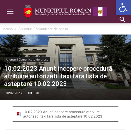
Deschide b
Acasă
Anunturi Comunicate de presa
Anunturi Comunicate de presa
10.02.2023 Anunt începere procedură
atribuire autorizatii taxi fara lista de
asteptare 10.02.2023
10/02/2023
970
10.02.2023 Anunt începere procedură atribuire
autorizatii taxi fara lista de asteptare 10.02.2023