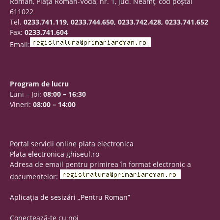
Roman, Piaţa Roman-Vodă, nr. 1, jud. Neamţ, cod poştal
611022
Tel.
0233.741.119, 0233.744.650, 0233.742.428, 0233.741.652
Fax:
0233.741.604
Email:
Program de lucru
Luni – Joi:
08:00 – 16:30
Vineri:
08:00 – 14:00
Portal servicii online plata electronica
Plata electronica ghiseul.ro
Adresa de email pentru primirea în format electronic a
documentelor:
Aplicația de sesizări „Pentru Roman”
Conectează-te cu noi