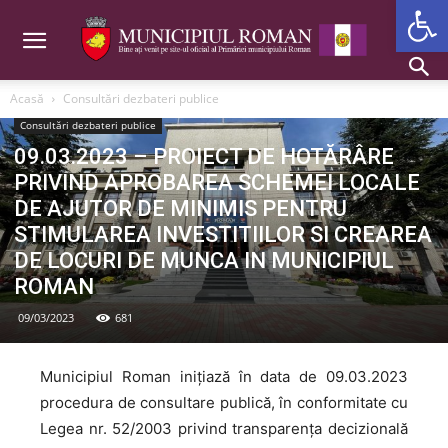
Deschide b
Acasă
Consultări dezbateri publice
Consultări dezbateri publice
09.03.2023 – PROIECT DE HOTĂRÂRE
PRIVIND APROBAREA SCHEMEI LOCALE
DE AJUTOR DE MINIMIS PENTRU
STIMULAREA INVESTITIILOR SI CREAREA
DE LOCURI DE MUNCA IN MUNICIPIUL
ROMAN
09/03/2023
681
Municipiul Roman inițiază în data de 09.03.2023
procedura de consultare publică, în conformitate cu
Legea nr. 52/2003 privind transparența decizională