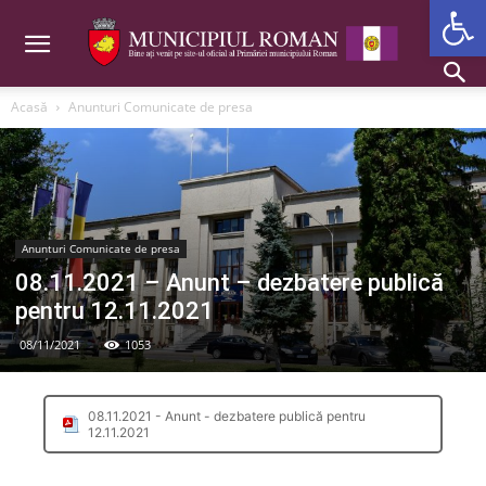
Deschide b
Acasă
Anunturi Comunicate de presa
Anunturi Comunicate de presa
08.11.2021 – Anunt – dezbatere publică
pentru 12.11.2021
08/11/2021
1053
08.11.2021 - Anunt - dezbatere publică pentru
12.11.2021