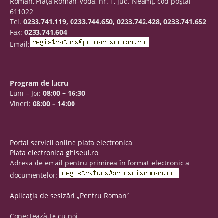
Roman, Piaţa Roman-Vodă, nr. 1, jud. Neamţ, cod poştal
611022
Tel.
0233.741.119, 0233.744.650, 0233.742.428, 0233.741.652
Fax:
0233.741.604
Email:
Program de lucru
Luni – Joi:
08:00 – 16:30
Vineri:
08:00 – 14:00
Portal servicii online plata electronica
Plata electronica ghiseul.ro
Adresa de email pentru primirea în format electronic a
documentelor:
Aplicația de sesizări „Pentru Roman”
Conectează-te cu noi