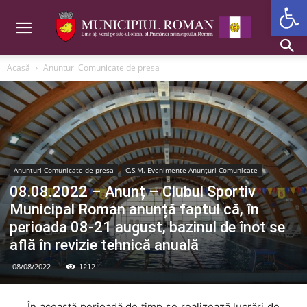
Deschide b
Acasă
Anunturi Comunicate de presa
Anunturi Comunicate de presa
C.S.M. Evenimente-Anunțuri-Comunicate
08.08.2022 – Anunț – Clubul Sportiv
Municipal Roman anunță faptul că, în
perioada 08-21 august, bazinul de înot se
află în revizie tehnică anuală
08/08/2022
1212
În această perioadă de timp se realizează lucrări de