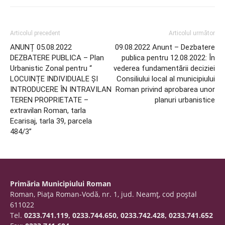
Articolul precedent
Articolul următor
ANUNȚ 05.08.2022
09.08.2022 Anunt – Dezbatere
DEZBATERE PUBLICA – Plan
publica pentru 12.08.2022: În
Urbanistic Zonal pentru “
vederea fundamentării deciziei
LOCUINȚE INDIVIDUALE ȘI
Consiliului local al municipiului
INTRODUCERE ÎN INTRAVILAN
Roman privind aprobarea unor
TEREN PROPRIETATE –
planuri urbanistice
extravilan Roman, tarla
Ecarisaj, tarla 39, parcela
484/3”
Primăria Municipiului Roman
Roman, Piaţa Roman-Vodă, nr. 1, jud. Neamţ, cod poştal
611022
Tel.
0233.741.119, 0233.744.650, 0233.742.428, 0233.741.652