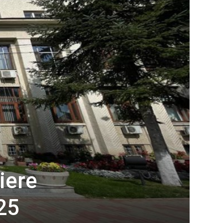
iere
025