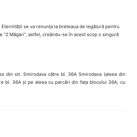
r. Eternității se va renunța la breteaua de legătură pentru
pre “2 Măgari”, astfel, creându-se în acest scop o singură
s din str. Smirodava către bl. 36A Smirodava (aleea din
re bl. 36A și pe aleea cu parcări din fața blocului 36A, cu