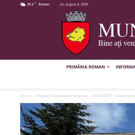
C
35.3
joi, august 6, 2026
Roman
PRIMĂRIA ROMAN
INFORMAȚ
Acasă
Anunturi Comunicate de presa
07.08.2025 – Anunt noi re