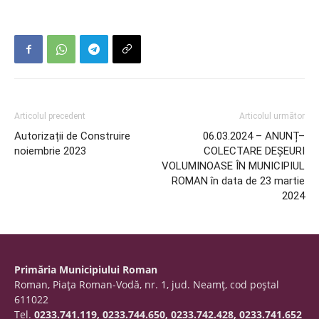
Articolul precedent
Articolul următor
Autorizații de Construire
06.03.2024 – ANUNȚ–
noiembrie 2023
COLECTARE DEȘEURI
VOLUMINOASE ÎN MUNICIPIUL
ROMAN în data de 23 martie
2024
Primăria Municipiului Roman
Roman, Piaţa Roman-Vodă, nr. 1, jud. Neamţ, cod poştal
611022
Tel.
0233.741.119, 0233.744.650, 0233.742.428, 0233.741.652