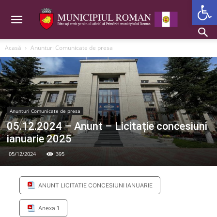
Deschide b
Acasă
Anunturi Comunicate de presa
Anunturi Comunicate de presa
05.12.2024 – Anunt – Licitație concesiuni
ianuarie 2025
05/12/2024
395
ANUNT LICITATIE CONCESIUNI IANUARIE
Anexa 1