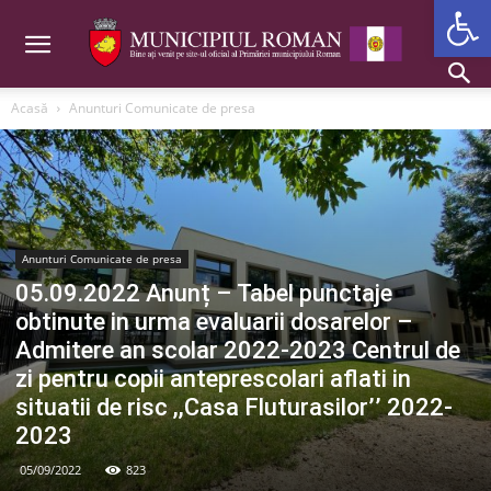
Deschide b
Acasă
Anunturi Comunicate de presa
Anunturi Comunicate de presa
05.09.2022 Anunț – Tabel punctaje
obtinute in urma evaluarii dosarelor –
Admitere an scolar 2022-2023 Centrul de
zi pentru copii anteprescolari aflati in
situatii de risc ,,Casa Fluturasilor’’ 2022-
2023
05/09/2022
823