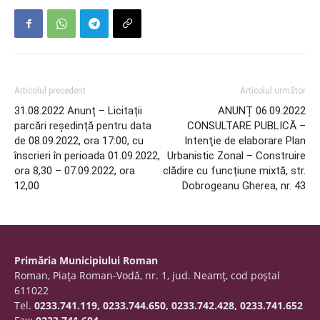
Articolul precedent
Articolul următor
31.08.2022 Anunț – Licitații
ANUNȚ 06.09.2022
parcări reședință pentru data
CONSULTARE PUBLICĂ –
de 08.09.2022, ora 17:00, cu
Intenţie de elaborare Plan
înscrieri în perioada 01.09.2022,
Urbanistic Zonal – Construire
ora 8,30 – 07.09.2022, ora
clădire cu funcțiune mixtă, str.
12,00
Dobrogeanu Gherea, nr. 43
Primăria Municipiului Roman
Roman, Piaţa Roman-Vodă, nr. 1, jud. Neamţ, cod poştal
611022
Tel.
0233.741.119, 0233.744.650, 0233.742.428, 0233.741.652