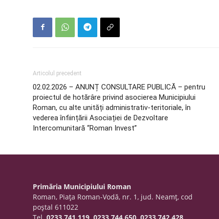
Articolul precedent
02.02.2026 – ANUNȚ CONSULTARE PUBLICĂ – pentru
proiectul de hotărâre privind asocierea Municipiului
Roman, cu alte unități administrativ-teritoriale, în
vederea înființării Asociației de Dezvoltare
Intercomunitară “Roman Invest”
Primăria Municipiului Roman
Roman, Piaţa Roman-Vodă, nr. 1, jud. Neamţ, cod
poştal 611022
Tel.
0233.741.119, 0233.744.650, 0233.742.428,