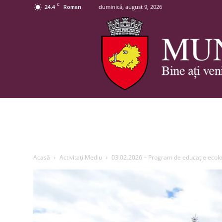
C
24.4
duminică, august 9, 2026
Roman
Acasă
Activitaţi Mediu
03.02.2026 – Program de educație ecolo