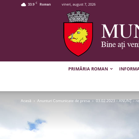
C
33.9
vineri, august 7, 2026
Roman
PRIMĂRIA ROMAN
INFORMAȚ
Acasă
Anunturi Comunicate de presa
03.02.2023 – ANUNȚ – re