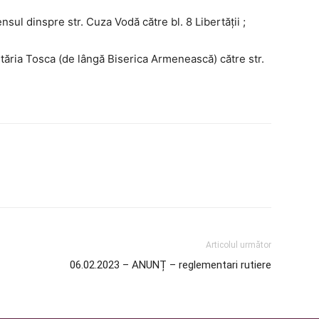
sul dinspre str. Cuza Vodă către bl. 8 Libertății ;
etăria Tosca (de lângă Biserica Armenească) către str.
Articolul următor
06.02.2023 – ANUNȚ – reglementari rutiere