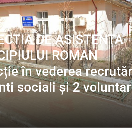
RECTIA DE ASISTENTA
CIPIULUI ROMAN
ie în vederea recrutări
ti sociali și 2 voluntar
i