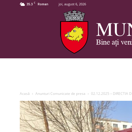
C
35.3
joi, august 6, 2026
Roman
Acasă
Anunturi Comunicate de presa
02.12.2025 – DIRECTIA 