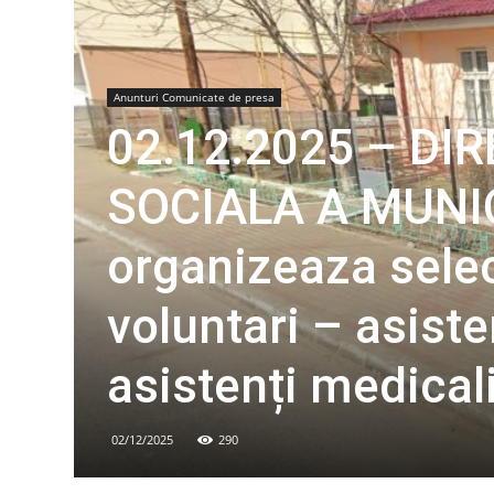
Anunturi Comunicate de presa
02.12.2025 – DI
SOCIALA A MUNI
organizeaza selecț
voluntari – asisten
asistenți medical
02/12/2025
290