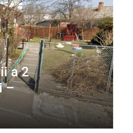
i a 2
i –