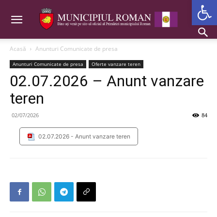
Deschide b
Acasă
Anunturi Comunicate de presa
Anunturi Comunicate de presa
Oferte vanzare teren
02.07.2026 – Anunt vanzare
teren
02/07/2026
84
02.07.2026 - Anunt vanzare teren