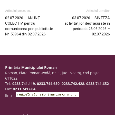
Articolul precedent
Articolul următor
02.07.2026 – ANUNȚ
03.07.2026 – SINTEZA
COLECTIV pentru
activităţilor desfăşurate în
comunicarea prin publicitate
perioada 26.06.2026 –
Nr. 53964 din 02.07.2026
02.07.2026
Primăria Municipiului Roman
Roman, Piaţa Roman-Vodă, nr. 1, jud. Neamţ, cod poştal
611022
Tel.
0233.741.119, 0233.744.650, 0233.742.428, 0233.741.652
Fax:
0233.741.604
Email: