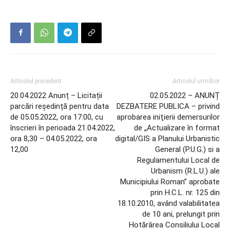
Articolul precedent
Articolul următor
20.04.2022 Anunț – Licitații
02.05.2022 – ANUNȚ
parcări reședință pentru data
DEZBATERE PUBLICA – privind
de 05.05.2022, ora 17:00, cu
aprobarea iniţierii demersurilor
înscrieri în perioada 21.04.2022,
de „Actualizare în format
ora 8,30 – 04.05.2022, ora
digital/GIS a Planului Urbanistic
12,00
General (P.U.G.) si a
Regulamentului Local de
Urbanism (R.L.U.) ale
Municipiului Roman” aprobate
prin H.C.L. nr. 125 din
18.10.2010, având valabilitatea
de 10 ani, prelungit prin
Hotărârea Consiliului Local