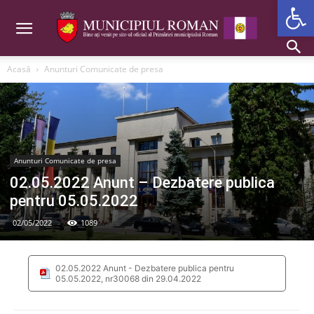
Deschide b
Acasă
Anunturi Comunicate de presa
Anunturi Comunicate de presa
02.05.2022 Anunt – Dezbatere publica
pentru 05.05.2022
02/05/2022
1089
02.05.2022 Anunt - Dezbatere publica pentru
05.05.2022, nr30068 din 29.04.2022