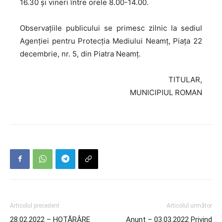
16.30 și vineri între orele 8.00-14.00.
Observaţiile publicului se primesc zilnic la sediul
Agenției pentru Protecţia Mediului Neamț, Piața 22
decembrie, nr. 5, din Piatra Neamț.
TITULAR,
MUNICIPIUL ROMAN
Articolul precedent
Articolul următor
28.02.2022 – HOTĂRÂRE
Anunț – 03.03.2022 Privind