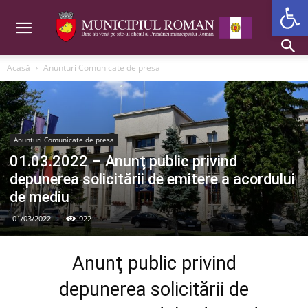
Deschide b
Acasă
Anunturi Comunicate de presa
Anunturi Comunicate de presa
01.03.2022 – Anunţ public privind
depunerea solicitării de emitere a acordului
de mediu
01/03/2022
922
Anunţ public privind
depunerea solicitării de