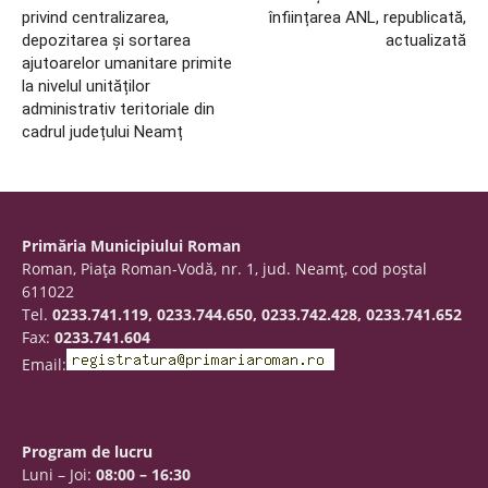
privind centralizarea,
înființarea ANL, republicată,
depozitarea și sortarea
actualizată
ajutoarelor umanitare primite
la nivelul unităților
administrativ teritoriale din
cadrul județului Neamț
Primăria Municipiului Roman
Roman, Piaţa Roman-Vodă, nr. 1, jud. Neamţ, cod poştal
611022
Tel.
0233.741.119, 0233.744.650, 0233.742.428, 0233.741.652
Fax:
0233.741.604
Email:
Program de lucru
Luni – Joi:
08:00 – 16:30