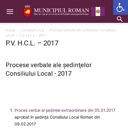
Deschide b
Acasă
Consiliul Local
Procese verbale ale şedinţelor Consiliului
Local
P.V. H.C.L. – 2017
P.V. H.C.L. – 2017
Procese verbale ale şedinţelor
Consiliului Local - 2017
Proces verbal al ședinței extraordinare din 05.01.2017
aprobat în ședința Consiliului Local Roman din
09.02.2017