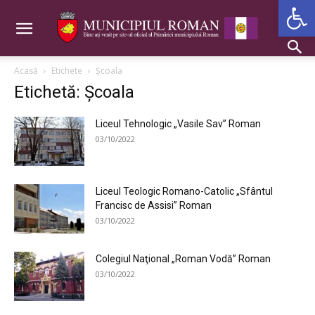
Deschide b
Acasă
Etichete
Şcoala
Etichetă: Şcoala
Liceul Tehnologic „Vasile Sav” Roman
03/10/2022
Liceul Teologic Romano-Catolic „Sfântul
Francisc de Assisi” Roman
03/10/2022
Colegiul Naţional „Roman Vodă” Roman
03/10/2022